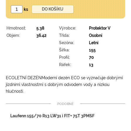
ks
Hmotnost:
5.38
Výrobce:
Protektor V
Objem:
36.42
Třída:
Osobní
Sezóna:
Letní
Šířka:
155
Profil:
70
Ráfek:
13
ECOLETNÍ DEZÉNModerní dezén ECO se vyznačuje dobrými
jízdními vlastnostmi s dobrým odvodem vody a nízkou
hlučností.
Podobné
Laufenn 155/70 R13 LW31 i FIT+ 75T 3PMSF