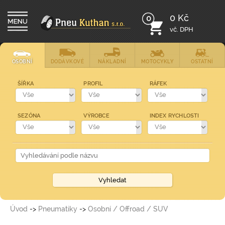
0 Kč
0
vč. DPH
OSOBNÍ
DODÁVKOVÉ
NÁKLADNÍ
MOTOCYKLY
OSTATNÍ
ŠÍŘKA
PROFIL
RÁFEK
SEZÓNA
VÝROBCE
INDEX RYCHLOSTI
Úvod
->
Pneumatiky
->
Osobní / Offroad / SUV