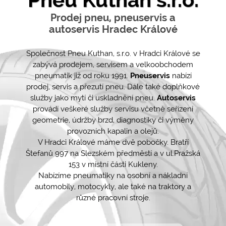
Pneu Kuthan s.r.o.
Prodej pneu, pneuservis a
autoservis Hradec Králové
Společnost Pneu Kuthan, s.r.o. v Hradci Králové se
zabývá prodejem, servisem a velkoobchodem
pneumatik již od roku 1991.
Pneuservis
nabízí
prodej, servis a přezutí pneu. Dále také doplňkové
služby jako mytí či uskladnění pneu.
Autoservis
provádí veškeré služby servisu včetně seřízení
geometrie, údržby brzd, diagnostiky či výměny
provozních kapalin a olejů.
V Hradci Králové máme dvě pobočky. Bratří
Štefanů 997 na Slezském předměstí a v ul.Pražská
153 v místní části Kukleny.
Nabízíme pneumatiky na osobní a nákladní
automobily, motocykly, ale také na traktory a
různé pracovní stroje.