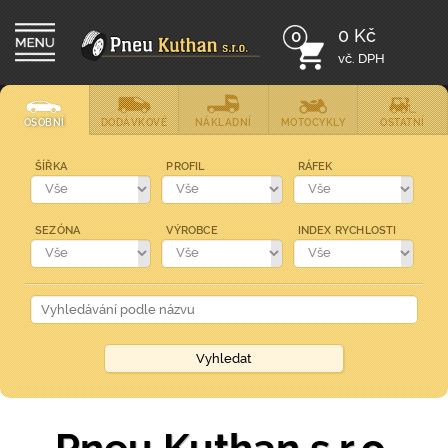
0 Kč
0
vč. DPH
OSOBNÍ
DODÁVKOVÉ
NÁKLADNÍ
MOTOCYKLY
OSTATNÍ
ŠÍŘKA
PROFIL
RÁFEK
SEZÓNA
VÝROBCE
INDEX RYCHLOSTI