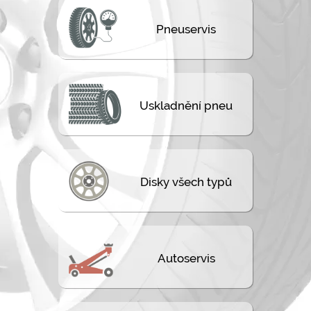
Pneuservis
Uskladnění pneu
Disky všech typů
Autoservis