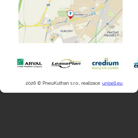
2026 © PneuKuthan s.r.o., realizace:
unisell.eu