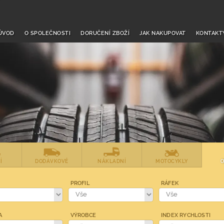
Úvod
O společnosti
Doručení zboží
Jak nakupovat
Kontakt
Í
DODÁVKOVÉ
NÁKLADNÍ
MOTOCYKLY
O
PROFIL
RÁFEK
A
VÝROBCE
INDEX RYCHLOSTI