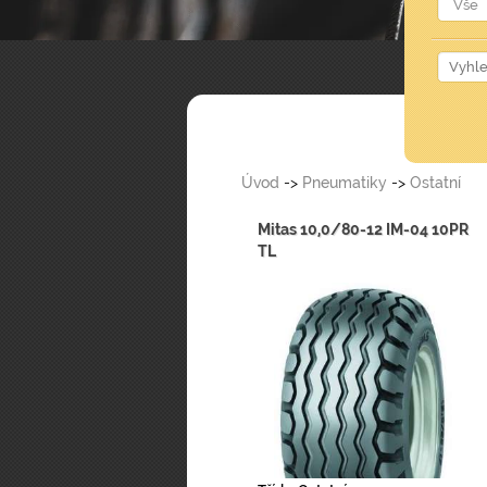
Úvod
->
Pneumatiky
->
Ostatní
Mitas 10,0/80-12 IM-04 10PR
TL