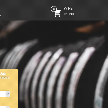
0 Kč
0
vč. DPH
y
STATNÍ