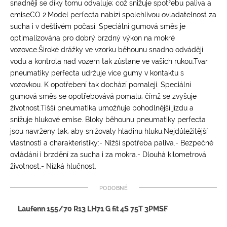
snadněji se díky tomu odvaluje; což snižuje spotřebu paliva a
emiseCO 2.Model perfecta nabízí spolehlivou ovladatelnost za
sucha i v deštivém počasí. Speciální gumová směs je
optimalizována pro dobrý brzdný výkon na mokré
vozovce.Široké drážky ve vzorku běhounu snadno odvádějí
vodu a kontrola nad vozem tak zůstane ve vašich rukou.Tvar
pneumatiky perfecta udržuje více gumy v kontaktu s
vozovkou. K opotřebení tak dochází pomaleji. Speciální
gumová směs se opotřebovává pomalu; čímž se zvyšuje
životnost.Tišší pneumatika umožňuje pohodlnější jízdu a
snižuje hlukové emise. Bloky běhounu pneumatiky perfecta
jsou navrženy tak; aby snižovaly hladinu hluku.Nejdůležitější
vlastnosti a charakteristiky:- Nižší spotřeba paliva.- Bezpečné
ovládání i brzdění za sucha i za mokra.- Dlouhá kilometrová
životnost.- Nízká hlučnost.
Podobné
Laufenn 155/70 R13 LH71 G fit 4S 75T 3PMSF