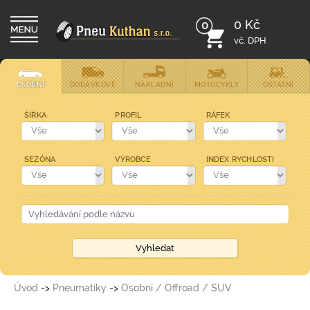
0 Kč
0
vč. DPH
OSOBNÍ
DODÁVKOVÉ
NÁKLADNÍ
MOTOCYKLY
OSTATNÍ
ŠÍŘKA
PROFIL
RÁFEK
SEZÓNA
VÝROBCE
INDEX RYCHLOSTI
Úvod
->
Pneumatiky
->
Osobní / Offroad / SUV