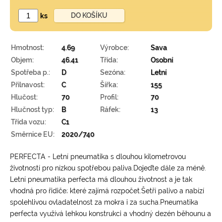
ks
Hmotnost:
4.69
Výrobce:
Sava
Objem:
46.41
Třída:
Osobní
Spotřeba p.:
D
Sezóna:
Letní
Přilnavost:
C
Šířka:
155
Hlučost:
70
Profil:
70
Hlučnost typ:
B
Ráfek:
13
Třída vozu:
C1
Směrnice EU:
2020/740
PERFECTA - Letní pneumatika s dlouhou kilometrovou
životností pro nízkou spotřebou paliva.Dojeďte dále za méně.
Letní pneumatika perfecta má dlouhou životnost a je tak
vhodná pro řidiče; které zajímá rozpočet.Šetří palivo a nabízí
spolehlivou ovladatelnost za mokra i za sucha.Pneumatika
perfecta využívá lehkou konstrukci a vhodný dezén běhounu a