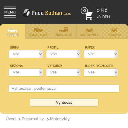
0 Kč
0
vč. DPH
OSOBNÍ
DODÁVKOVÉ
NÁKLADNÍ
MOTOCYKLY
OSTATNÍ
ŠÍŘKA
PROFIL
RÁFEK
SEZÓNA
VÝROBCE
INDEX RYCHLOSTI
Úvod
->
Pneumatiky
->
Motocykly