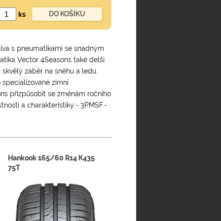
ks
aliva s pneumatikami se snadným
atika Vector 4Seasons také delší
skvělý záběr na sněhu a ledu.
 specializované zimní
ns přizpůsobit se změnám ročního
nosti a charakteristiky:- 3PMSF.-
Hankook 165/60 R14 K435
75T