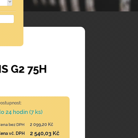
S G2 75H
ostupnost:
o 24 hodin (7 ks)
2 099,20 Kč
Cena bez DPH
2 540,03 Kč
Cena vč. DPH