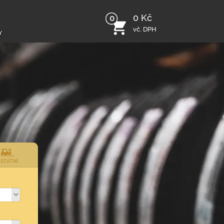
0 Kč
0
vč. DPH
y
STATNÍ