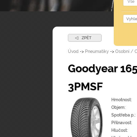
◁
ZPĚT
Úvod
->
Pneumatiky
->
Osobní / 
Goodyear 16
3PMSF
Hmotnost:
Objem:
Spotřeba p.:
Přilnavost:
Hlučost: