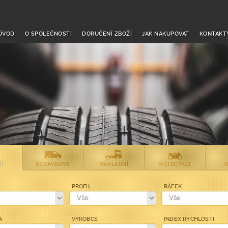
Úvod
O společnosti
Doručení zboží
Jak nakupovat
Kontakt
Í
DODÁVKOVÉ
NÁKLADNÍ
MOTOCYKLY
O
PROFIL
RÁFEK
A
VÝROBCE
INDEX RYCHLOSTI