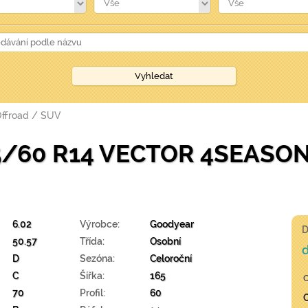
Offroad / SUV
5/60 R14 VECTOR 4SEASON
6.02
Výrobce:
Goodyear
D
50.57
Třída:
Osobní
d
D
Sezóna:
Celoroční
C
Šířka:
165
70
Profil:
60