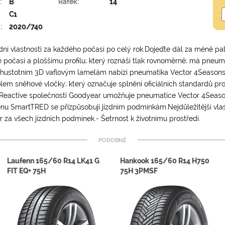
:
B
Ráfek:
14
C1
:
2020/740
dní vlastnosti za každého počasí po celý rok.Dojeďte dál za méně p
 počasí a ploššímu profilu; který roznáší tlak rovnoměrně; má pneum
kohustotním 3D vaflovým lamelám nabízí pneumatika Vector 4Seasons 
lem sněhové vločky; který označuje splnění oficiálních standardů pro
Reactive společnosti Goodyear umožňuje pneumatice Vector 4Seaso
nu SmartTRED se přizpůsobují jízdním podmínkám.Nejdůležitější vlast
r za všech jízdních podmínek.- Šetrnost k životnímu prostředí.
Podobné
Laufenn 165/60 R14 LK41 G
Hankook 165/60 R14 H750
FIT EQ+ 75H
75H 3PMSF