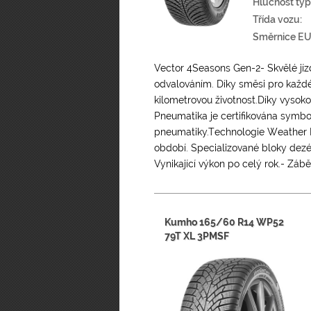
Hlučnost typ
Třída vozu:
Směrnice EU
Vector 4Seasons Gen-2- Skvělé jíz
odvalováním. Díky směsi pro každé
kilometrovou životnost.Díky vyso
Pneumatika je certifikována symbo
pneumatiky.Technologie Weather 
období. Specializované bloky dezé
Vynikající výkon po celý rok.- Zábě
Kumho 165/60 R14 WP52
79T XL 3PMSF