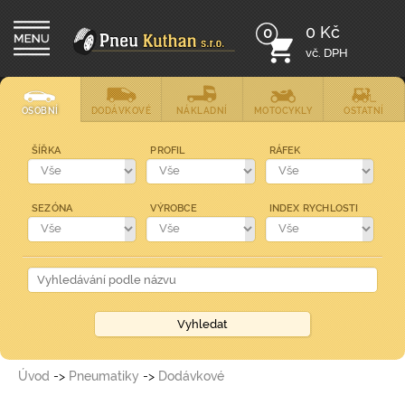
0 Kč
0
vč. DPH
OSOBNÍ
DODÁVKOVÉ
NÁKLADNÍ
MOTOCYKLY
OSTATNÍ
ŠÍŘKA
PROFIL
RÁFEK
SEZÓNA
VÝROBCE
INDEX RYCHLOSTI
Úvod
->
Pneumatiky
->
Dodávkové