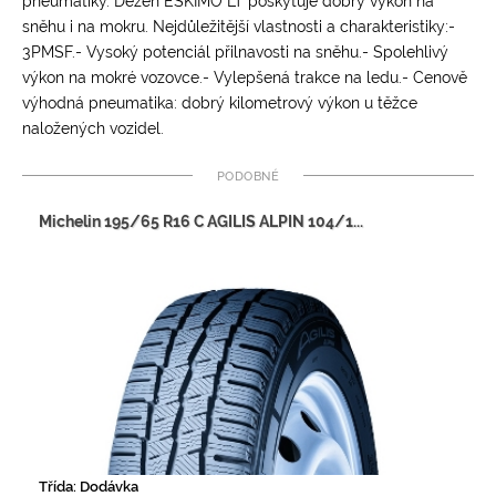
pneumatiky. Dezén ESKIMO LT poskytuje dobrý výkon na
sněhu i na mokru. Nejdůležitější vlastnosti a charakteristiky:-
3PMSF.- Vysoký potenciál přilnavosti na sněhu.- Spolehlivý
výkon na mokré vozovce.- Vylepšená trakce na ledu.- Cenově
výhodná pneumatika: dobrý kilometrový výkon u těžce
naložených vozidel.
Podobné
Michelin 195/65 R16 C AGILIS ALPIN 104/1...
Třída: Dodávka