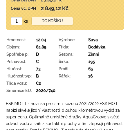
2 354,65 Kč
Cena bez DPH
2 849,12 Kč
Cena vč. DPH
ks
Hmotnost:
12.04
Výrobce:
Sava
Objem:
84.89
Třída:
Dodávka
Spotřeba p.:
D
Sezóna:
Zimní
Přilnavost:
C
Šířka:
195
Hlučost:
73
Profil:
65
Hlučnost typ:
B
Ráfek:
16
Třída vozu:
C2
Směrnice EU:
2020/740
ESKIMO LT - novinka pro zimní sezonu 2021/2022.ESKIMO LT
nabízí skvělé jízdní vlastnosti; dlouhou kilometrovou výdrž za
super cenu. Optimálně umístěné drážky AquaGroove skvělé
odvádí vodu a sníh z kontaktní plochy a tím zlepšují přilnavost